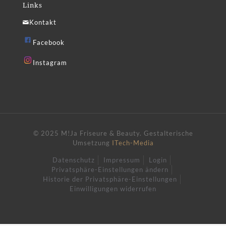
Links
Kontakt
Facebook
Instagram
© 2025 M!Ja Friseure & Beauty.
Gestalterische
Umsetzung
ITech-Media
Datenschutz
Impressum
Login
Privatsphäre-Einstellungen ändern
Historie der Privatsphäre-Einstellungen
Einwilligungen widerrufen