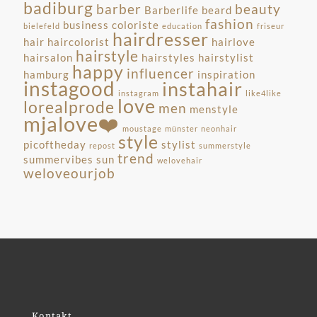
badiburg
barber
beauty
Barberlife
beard
fashion
business
coloriste
bielefeld
education
friseur
hairdresser
hair
haircolorist
hairlove
hairstyle
hairsalon
hairstyles
hairstylist
happy
influencer
hamburg
inspiration
instagood
instahair
instagram
like4like
love
lorealprode
men
menstyle
mjalove❤️
moustage
münster
neonhair
style
picoftheday
stylist
repost
summerstyle
trend
summervibes
sun
welovehair
weloveourjob
Kontakt