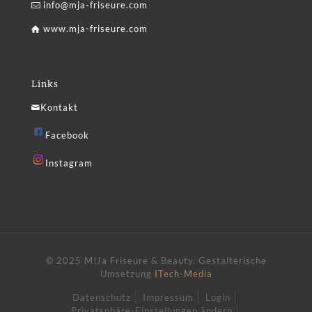
info@mja-friseure.com
www.mja-friseure.com
Links
Kontakt
Facebook
Instagram
© 2025 M!Ja Friseure & Beauty.
Gestalterische
Umsetzung
ITech-Media
Datenschutz
Impressum
Login
Privatsphäre-Einstellungen ändern