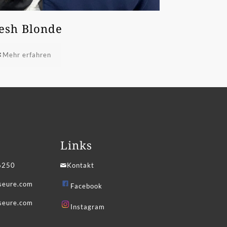
esh Blonde
Mehr erfahren
Links
6250
Kontakt
iseure.com
Facebook
seure.com
Instagram