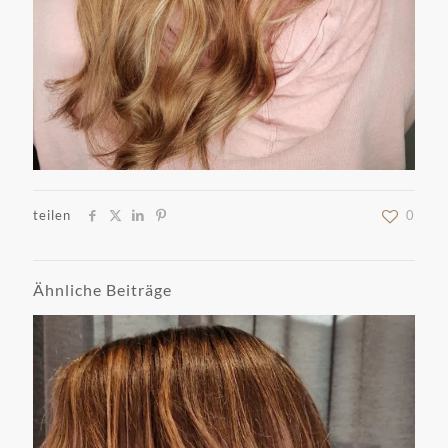
teilen
0
Ähnliche Beiträge