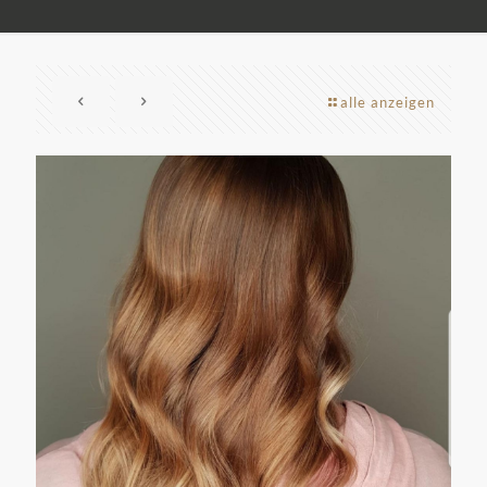
alle anzeigen