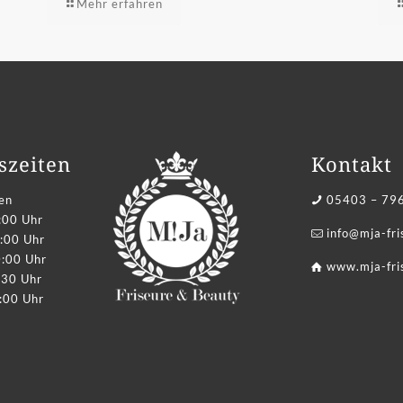
Mehr erfahren
szeiten
Kontakt
en
05403 – 79
:00 Uhr
info@mja-fr
:00 Uhr
0:00 Uhr
www.mja-fri
:30 Uhr
:00 Uhr