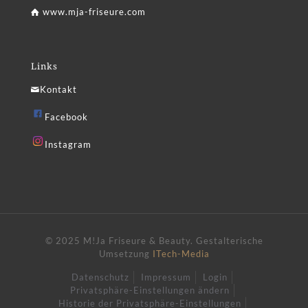
www.mja-friseure.com
Links
Kontakt
Facebook
Instagram
© 2025 M!Ja Friseure & Beauty.
Gestalterische
Umsetzung
ITech-Media
Datenschutz
Impressum
Login
Privatsphäre-Einstellungen ändern
Historie der Privatsphäre-Einstellungen