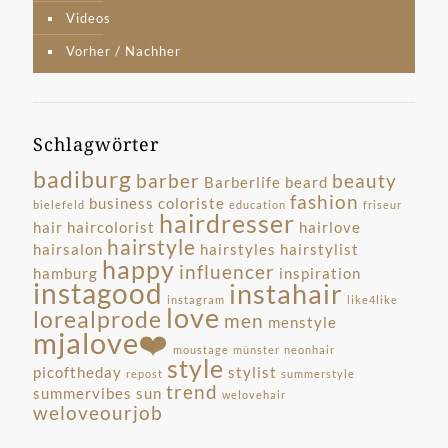
Videos
Vorher / Nachher
Schlagwörter
badiburg
barber
beauty
Barberlife
beard
fashion
business
coloriste
bielefeld
education
friseur
hairdresser
hair
haircolorist
hairlove
hairstyle
hairsalon
hairstyles
hairstylist
happy
influencer
hamburg
inspiration
instagood
instahair
instagram
like4like
love
lorealprode
men
menstyle
mjalove❤️
moustage
münster
neonhair
style
picoftheday
stylist
repost
summerstyle
trend
summervibes
sun
welovehair
weloveourjob