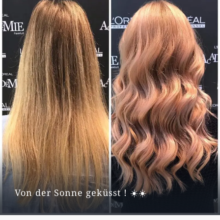
Von der Sonne geküsst ! ☀️☀️