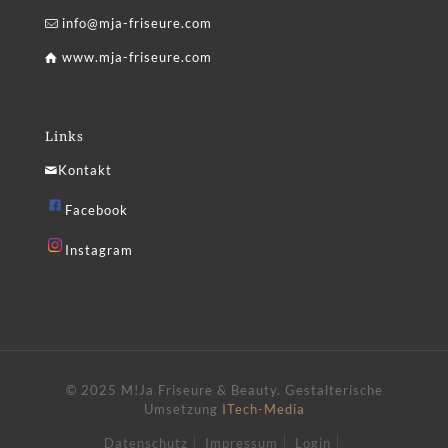
info@mja-friseure.com
www.mja-friseure.com
Links
Kontakt
Facebook
Instagram
© 2025 M!Ja Friseure & Beauty.
Gestalterische
Umsetzung
ITech-Media
Datenschutz
Impressum
Login