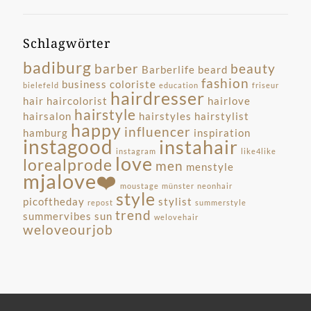
Schlagwörter
badiburg
barber
beauty
Barberlife
beard
fashion
business
coloriste
bielefeld
education
friseur
hairdresser
hair
haircolorist
hairlove
hairstyle
hairsalon
hairstyles
hairstylist
happy
influencer
hamburg
inspiration
instagood
instahair
instagram
like4like
love
lorealprode
men
menstyle
mjalove❤️
moustage
münster
neonhair
style
picoftheday
stylist
repost
summerstyle
trend
summervibes
sun
welovehair
weloveourjob