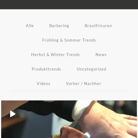
Alle
Barbering
Brautfrisuren
Frühling & Sommer Trends
Herbst & Winter Trends
News
Produkttrends
Uncategorized
Videos
Vorher / Nachher