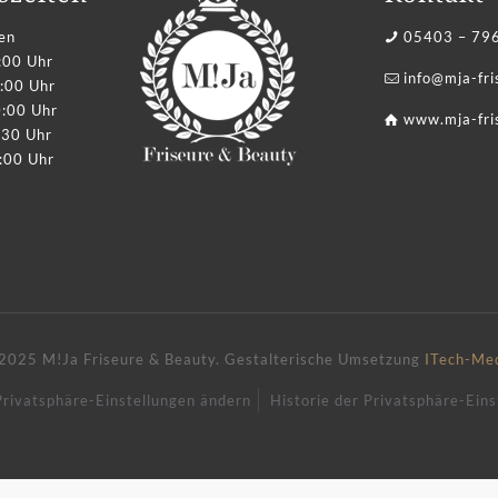
en
05403 – 79
:00 Uhr
info@mja-fr
:00 Uhr
0:00 Uhr
www.mja-fri
:30 Uhr
:00 Uhr
2025 M!Ja Friseure & Beauty.
Gestalterische Umsetzung
ITech-Me
Privatsphäre-Einstellungen ändern
Historie der Privatsphäre-Eins