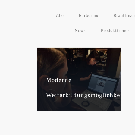
Alle
Barbering
Brautfrisu
News
Produkttrends
Moderne
Weiterbildungsmöglichkeit