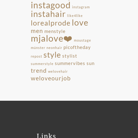
instagood
instagram
instahair
like4like
love
lorealprode
men
menstyle
mjalove❤️
moustage
picoftheday
münster
neonhair
style
stylist
repost
summervibes
sun
summerstyle
trend
welovehair
weloveourjob
Links