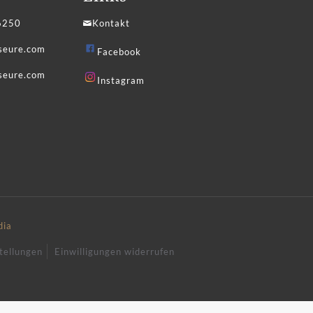
6250
Kontakt
iseure.com
Facebook
seure.com
Instagram
dia
tellungen
Einwilligungen widerrufen