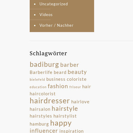
Uncategorized
Videos
Vorher / Nachher
Schlagwörter
badiburg
barber
beauty
Barberlife
beard
business
coloriste
bielefeld
fashion
hair
education
friseur
haircolorist
hairdresser
hairlove
hairstyle
hairsalon
hairstyles
hairstylist
happy
hamburg
influencer
inspiration