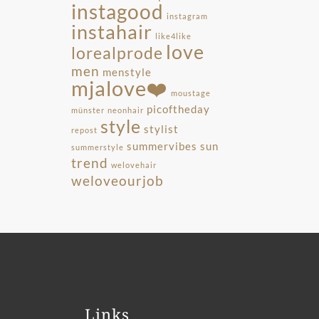
instagood
instagram
instahair
like4like
love
lorealprode
men
menstyle
mjalove❤️
moustage
picoftheday
münster
neonhair
style
stylist
repost
summervibes
sun
summerstyle
trend
welovehair
weloveourjob
Links