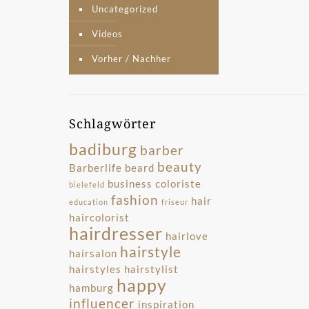
Uncategorized
Videos
Vorher / Nachher
Schlagwörter
badiburg
barber
beauty
Barberlife
beard
business
coloriste
bielefeld
fashion
hair
education
friseur
haircolorist
hairdresser
hairlove
hairstyle
hairsalon
hairstyles
hairstylist
happy
hamburg
influencer
inspiration