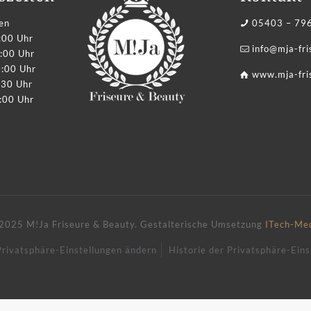
en
05403 – 79
:00 Uhr
info@mja-fr
:00 Uhr
0:00 Uhr
www.mja-fri
:30 Uhr
:00 Uhr
2025 M!Ja Friseure & Beauty.
Gestalterische Umsetzung
ITech-Me
Privatsphäre-Einstellungen ändern
Historie der Privatsphäre-Eins