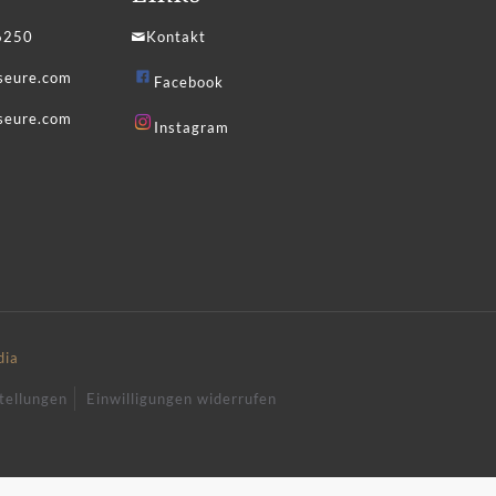
6250
Kontakt
iseure.com
Facebook
seure.com
Instagram
dia
tellungen
Einwilligungen widerrufen